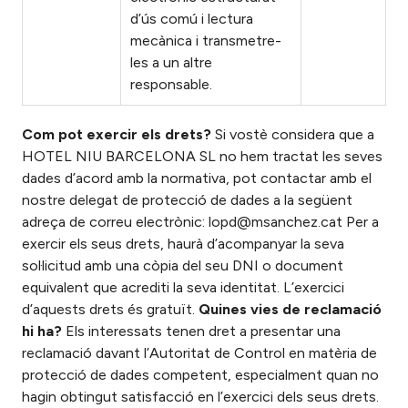
d’ús comú i lectura
mecànica i transmetre-
les a un altre
responsable.
Com pot exercir els drets?
Si vostè considera que a
HOTEL NIU BARCELONA SL no hem tractat les seves
dades d’acord amb la normativa, pot contactar amb el
nostre delegat de protecció de dades a la següent
adreça de correu electrònic:
lopd@msanchez.cat
Per a
exercir els seus drets, haurà d’acompanyar la seva
sol·licitud amb una còpia del seu DNI o document
equivalent que acrediti la seva identitat. L’exercici
d’aquests drets és gratuït.
Quines vies de reclamació
hi ha?
Els interessats tenen dret a presentar una
reclamació davant l’Autoritat de Control en matèria de
protecció de dades competent, especialment quan no
hagin obtingut satisfacció en l’exercici dels seus drets.