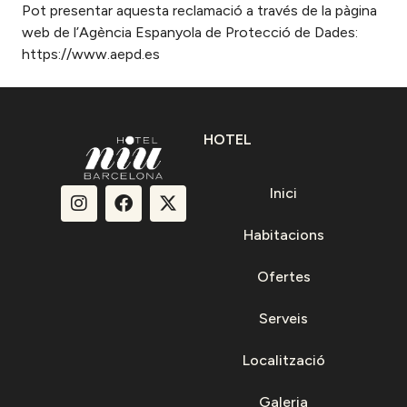
Pot presentar aquesta reclamació a través de la pàgina
web de l’Agència Espanyola de Protecció de Dades:
https://www.aepd.es
HOTEL
Inici
Habitacions
Ofertes
Serveis
Localització
Galeria