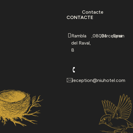
Contacte
CONTACTE
Rambla
,
08001
,
Barcelona
,
Spain
del Raval,
8
reception@niuhotel.com