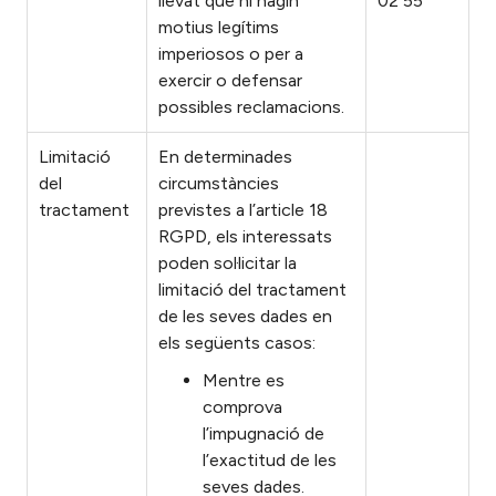
llevat que hi hagin
02 55
motius legítims
imperiosos o per a
exercir o defensar
possibles reclamacions.
Limitació
En determinades
del
circumstàncies
tractament
previstes a l’article 18
RGPD, els interessats
poden sol·licitar la
limitació del tractament
de les seves dades en
els següents casos:
Mentre es
comprova
l’impugnació de
l’exactitud de les
seves dades.