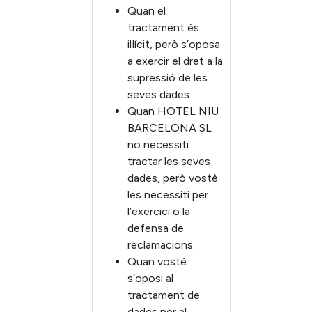
Quan el
tractament és
il·lícit, però s’oposa
a exercir el dret a la
supressió de les
seves dades.
Quan HOTEL NIU
BARCELONA SL
no necessiti
tractar les seves
dades, però vostè
les necessiti per
l’exercici o la
defensa de
reclamacions.
Quan vostè
s’oposi al
tractament de
dades per al