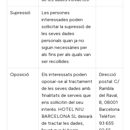
Supressió
Les persones
interessades poden
sol·licitar la supressió de
les seves dades
personals quan ja no
siguin necessàries per
als fins per als quals van
ser recollides.
Oposició
Els interessats poden
Direcció
oposar-se al tractament
postal: C/
de les seves dades amb
Rambla
finalitats de serveis que
del Raval,
ens sol·licitin del seu
8, 08001
interès. HOTEL NIU
Barcelona
BARCELONA SL deixarà
Telèfon:
de tractar les dades,
93 655