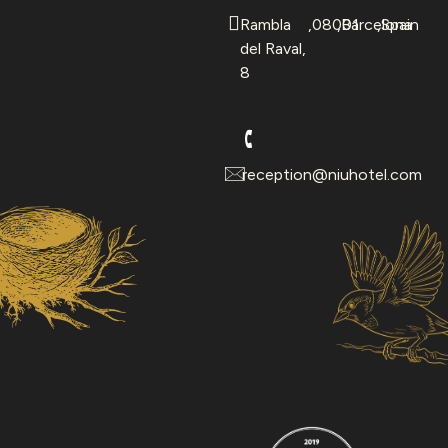
Rambla
,
08001
,
Barcelona
,
Spain
del Raval,
8
reception@niuhotel.com