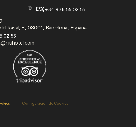
ES
+34 936 55 02 55
O
del Raval, 8
,
08001
,
Barcelona
,
España
5 02 55
n@niuhotel.com
ookies
Configuración de Cookies