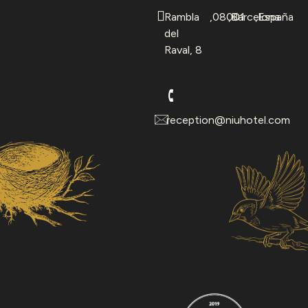
Rambla
,
08001
,
Barcelona
,
España
del
Raval, 8
reception@niuhotel.com